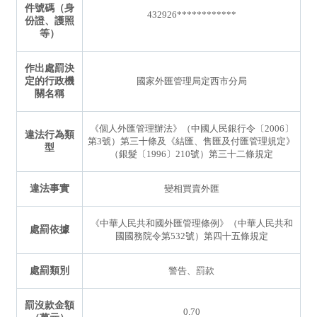
件號碼（身
432926************
份證、護照
等）
作出處罰決
定的行政機
國家外匯管理局定西市分局
關名稱
《個人外匯管理辦法》（中國人民銀行令〔2006〕
違法行為類
第3號）第三十條及《結匯、售匯及付匯管理規定》
型
（銀髮〔1996〕210號）第三十二條規定
違法事實
變相買賣外匯
《中華人民共和國外匯管理條例》（中華人民共和
處罰依據
國國務院令第532號）第四十五條規定
處罰類別
警告、罰款
罰沒款金額
0.70