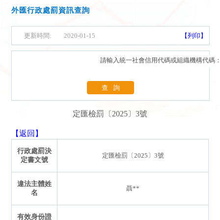
外匯行政處罰資訊查詢
更新時間:
2020-01-15
【列印】
請輸入統一社會信用代碼或組織機構代碼
查詢
定匯檢罰〔2025〕3號
【返回】
行政處罰決
定匯檢罰〔2025〕3號
定書文號
違法主體姓
聶**
名
有效身份證