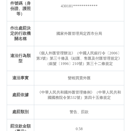
件號碼（身
430181************
份證、護照
等）
作出處罰決
定的行政機
國家外匯管理局定西市分局
關名稱
《個人外匯管理辦法》（中國人民銀行令〔2006〕
違法行為類
第3號）第三十條及《結匯、售匯及付匯管理規定》
型
（銀髮〔1996〕210號）第三十二條規定
違法事實
變相買賣外匯
《中華人民共和國外匯管理條例》（中華人民共和
處罰依據
國國務院令第532號）第四十五條規定
處罰類別
警告、罰款
罰沒款金額
0.58