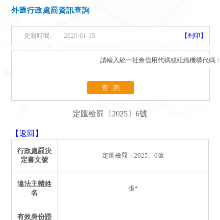
外匯行政處罰資訊查詢
更新時間:
2020-01-15
【列印】
請輸入統一社會信用代碼或組織機構代碼
查詢
定匯檢罰〔2025〕6號
【返回】
行政處罰決
定匯檢罰〔2025〕6號
定書文號
違法主體姓
張*
名
有效身份證