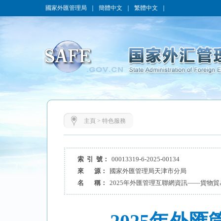
國家外匯管理局
｜
簡體中文
｜
繁體中文
｜
主頁
>
特色服務
索 引 號：
00013319-6-2025-00134
來 源：
國家外匯管理局天津市分局
名 稱：
2025年外匯管理互聯網資訊——貨物