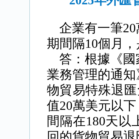
2025年外
企業有一筆
20
期間隔
10
個月，
答：根據《國
業務管理的通知
物貿易特殊退匯
值
20
萬美元以下
間隔在
180
天以
回的貨物貿易退