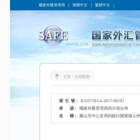
國家外匯管理局
｜
簡體中文
｜
繁體中文
｜
主頁
>
分局動態
索 引 號：
K3357583-4-2017-00181
來 源：
國家外匯管理局四川省分局
名 稱：
樂山市中心支局到銀行開展個人