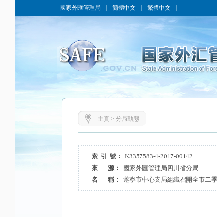
國家外匯管理局
｜
簡體中文
｜
繁體中文
｜
主頁
>
分局動態
索 引 號：
K3357583-4-2017-00142
來 源：
國家外匯管理局四川省分局
名 稱：
遂寧市中心支局組織召開全市二