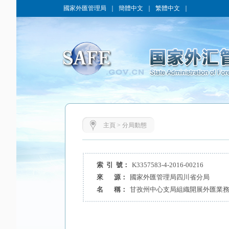
國家外匯管理局
｜
簡體中文
｜
繁體中文
｜
主頁
>
分局動態
索 引 號：
K3357583-4-2016-00216
來 源：
國家外匯管理局四川省分局
名 稱：
甘孜州中心支局組織開展外匯業