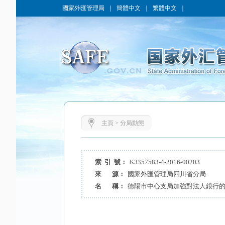
國家外匯管理局
｜
簡體中文
｜
繁體中文
｜
主頁
>
分局動態
索 引 號：
K3357583-4-2016-00203
來 源：
國家外匯管理局四川省分局
名 稱：
德陽市中心支局加強對法人銀行