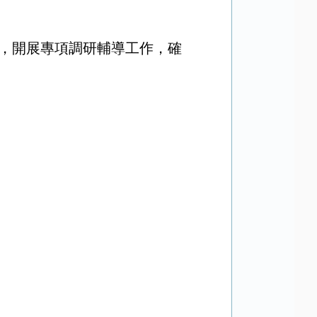
，開展專項調研輔導工作
，
確