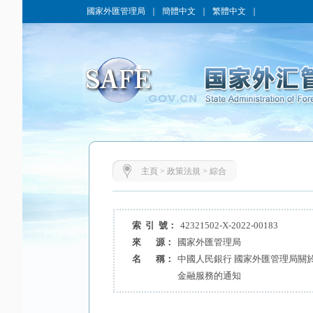
國家外匯管理局
｜
簡體中文
｜
繁體中文
｜
主頁
>
政策法規
>
綜合
索 引 號：
42321502-X-2022-00183
來 源：
國家外匯管理局
名 稱：
中國人民銀行 國家外匯管理局關
金融服務的通知