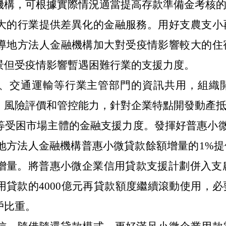
機構，可根據實際情況適當提高存款準備金考核
大的行業提供差異化的金融服務。用好支農支小
導地方法人金融機構加大對受疫情影響較大的住
景但受疫情影響暫遇困難行業的支援力度。
、交通運輸等行業主管部門的資訊共用，組織
、風險評價和管控能力，針對企業特點開發動產
受困市場主體的金融支援力度。發揮好普惠小微貸
按照地方法人金融機構普惠小微貸款餘額增量的1%
增量。將普惠小微企業信用貸款支援計劃併入支農
用貸款的4000億元再貸款額度繼續滾動使用，
戶比重。