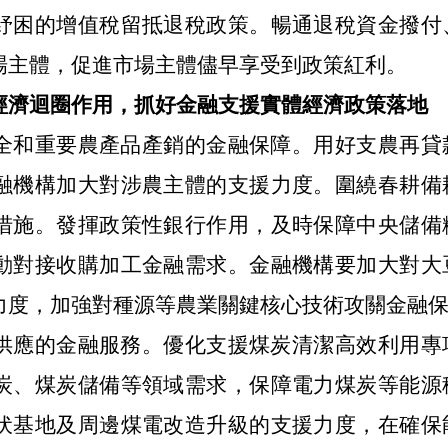
紓困的增值稅留抵退稅政策。暢通退稅資金撥付
場主體，促進市場主體儘早享受到政策紅利。
經濟迴圈作用，抓好金融支援實體經濟政策落地
全和重要農產品產銷的金融保障。用好支農再貸
融機構加大對涉農主體的支援力度。圍繞春耕備
措施。發揮政策性銀行作用，及時保障中央儲備
動對接收購加工金融需求。金融機構要加大對大
力度，加強對種源等農業關鍵核心技術攻關金融
供應的金融服務。優化支援煤炭清潔高效利用專
炭、煤炭儲備等領域需求，保障電力煤炭等能源
伏基地及周邊煤電改造升級的支援力度，在確保