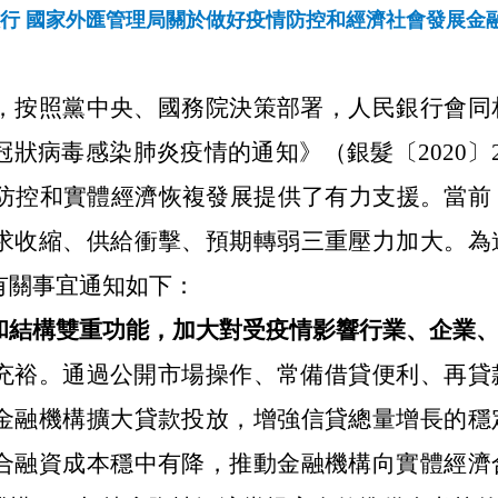
行 國家外匯管理局關於做好疫情防控和經濟社會發展金
，按照黨中央、國務院決策部署，人民銀行會同
狀病毒感染肺炎疫情的通知》（銀髮〔2020〕
情防控和實體經濟恢複發展提供了有力支援。當前
求收縮、供給衝擊、預期轉弱三重壓力加大。為
有關事宜通知如下：
和結構雙重功能，加大對受疫情影響行業、企業
充裕。通過公開市場操作、常備借貸便利、再貸
金融機構擴大貸款投放，增強信貸總量增長的穩
合融資成本穩中有降，推動金融機構向實體經濟