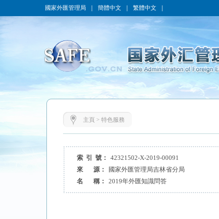
國家外匯管理局
｜
簡體中文
｜
繁體中文
｜
主頁
>
特色服務
索 引 號：
42321502-X-2019-00091
來 源：
國家外匯管理局吉林省分局
名 稱：
2019年外匯知識問答