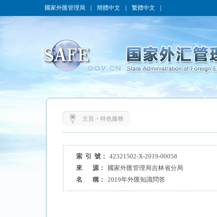
國家外匯管理局
｜
簡體中文
｜
繁體中文
｜
主頁
>
特色服務
索 引 號：
42321502-X-2019-00058
來 源：
國家外匯管理局吉林省分局
名 稱：
2019年外匯知識問答