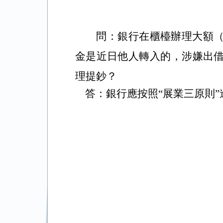
問：
銀行在櫃檯辦理大額
金是近日他人轉入的，涉嫌出
理提鈔？
答：銀行應按照“展業三原則”