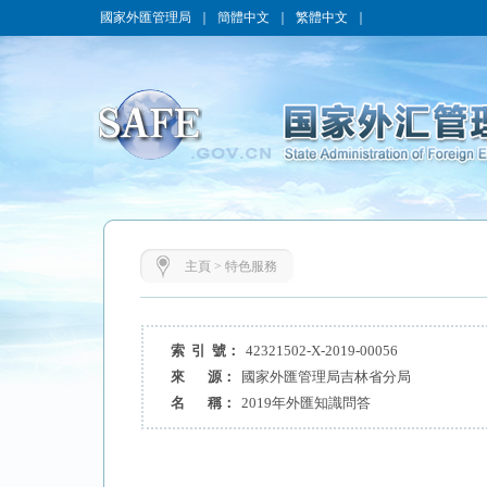
國家外匯管理局
｜
簡體中文
｜
繁體中文
｜
主頁
>
特色服務
索 引 號：
42321502-X-2019-00056
來 源：
國家外匯管理局吉林省分局
名 稱：
2019年外匯知識問答