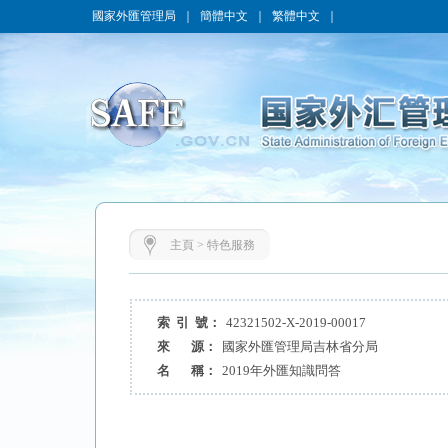
國家外匯管理局
｜
簡體中文
｜
繁體中文
｜
主頁
>
特色服務
索 引 號：
42321502-X-2019-00017
來 源：
國家外匯管理局吉林省分局
名 稱：
2019年外匯知識問答