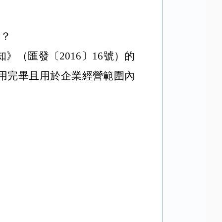
嗎？
知》（匯發〔
2016
〕
16
號）的
用完畢且用於企業經營範圍內