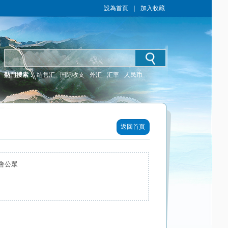
設為首頁
｜
加入收藏
熱門搜索：
结售汇
国际收支
外汇
汇率
人民币
返回首頁
會公眾