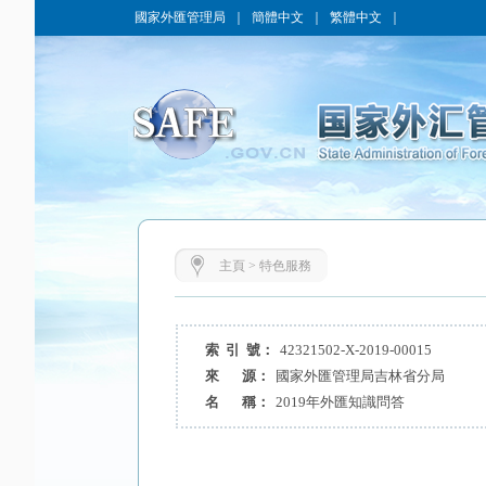
國家外匯管理局
｜
簡體中文
｜
繁體中文
｜
主頁
>
特色服務
索 引 號：
42321502-X-2019-00015
來 源：
國家外匯管理局吉林省分局
名 稱：
2019年外匯知識問答