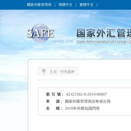
國家外匯管理局
｜
簡體中文
｜
繁體中文
｜
主頁
>
特色服務
索 引 號：
42321502-X-2019-00007
來 源：
國家外匯管理局吉林省分局
名 稱：
2019年外匯知識問答