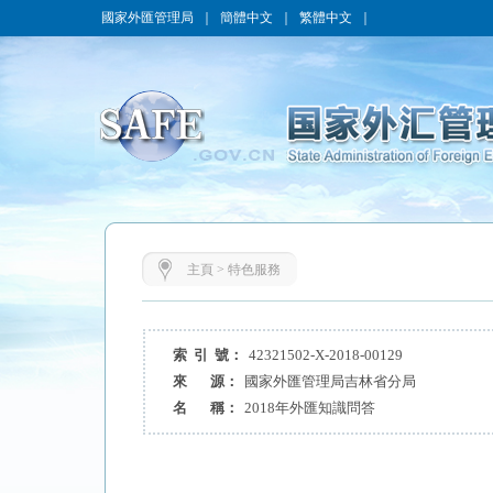
國家外匯管理局
｜
簡體中文
｜
繁體中文
｜
主頁
>
特色服務
索 引 號：
42321502-X-2018-00129
來 源：
國家外匯管理局吉林省分局
名 稱：
2018年外匯知識問答