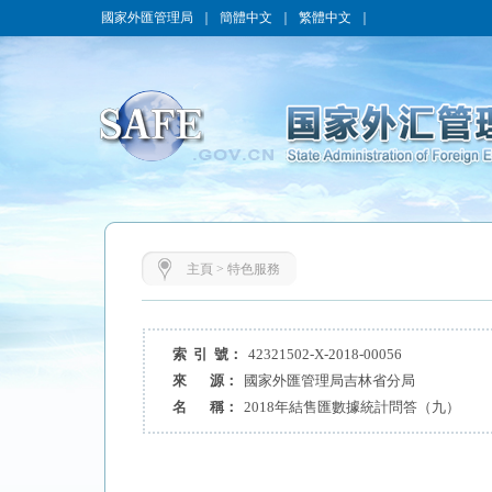
國家外匯管理局
｜
簡體中文
｜
繁體中文
｜
主頁
>
特色服務
索 引 號：
42321502-X-2018-00056
來 源：
國家外匯管理局吉林省分局
名 稱：
2018年結售匯數據統計問答（九）