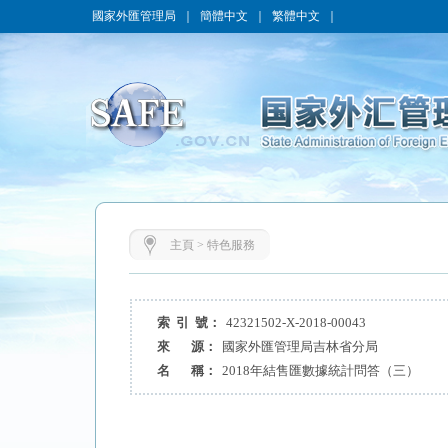
國家外匯管理局
｜
簡體中文
｜
繁體中文
｜
主頁
>
特色服務
索 引 號：
42321502-X-2018-00043
來 源：
國家外匯管理局吉林省分局
名 稱：
2018年結售匯數據統計問答（三）