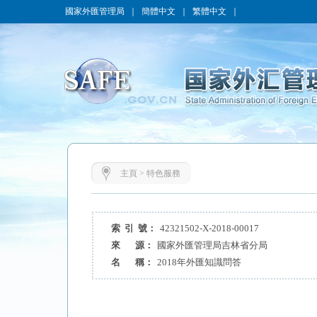
國家外匯管理局
｜
簡體中文
｜
繁體中文
｜
主頁
>
特色服務
索 引 號：
42321502-X-2018-00017
來 源：
國家外匯管理局吉林省分局
名 稱：
2018年外匯知識問答