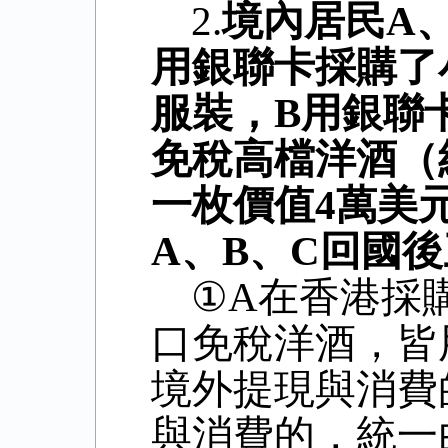
2.
境內居民
A
用銀聯卡採購了
服裝，
B
用銀聯
免稅高檔洋酒（
一枚價值
4
萬美
A
、
B
、
C
回國後
①
A
在香港採
口免稅洋酒，皆
境外提現與消費
與消費的，統一