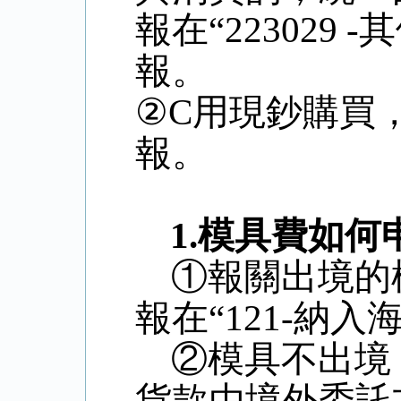
報在“
223029 -
其
報。
②
C
用現鈔購買
報。
1.
模具費如何
①報關出境的
報在“
121-
納入海
②模具不出境
貨款由境外委託