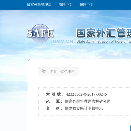
國家外匯管理局
｜
簡體中文
｜
繁體中文
｜
主頁
>
特色服務
索 引 號：
42321502-X-2017-00245
來 源：
國家外匯管理局吉林省分局
名 稱：
國際收支統計申報提示