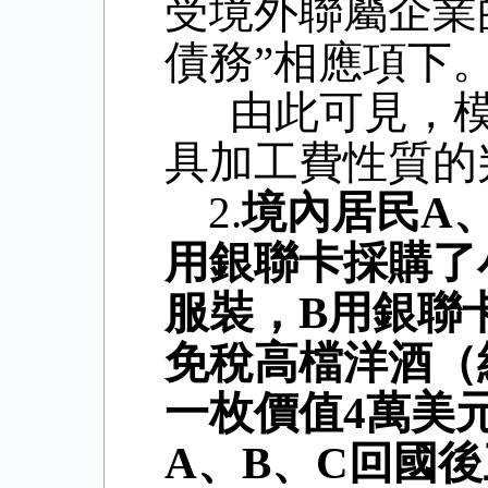
受境外聯屬企業
債務”相應項下
由此可見，
具加工費性質的
2.
境內居民
A
用銀聯卡採購了
服裝，
B
用銀聯
免稅高檔洋酒（
一枚價值
4
萬美
A
、
B
、
C
回國後