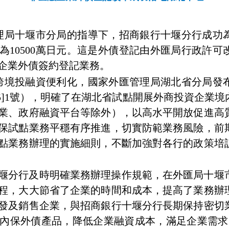
理局十堰市分局的指導下，招商銀行十堰分行成功
為
10500
萬日元。這是外債登記由外匯局行政許可
企業外債簽約登記業務。
跨境投融資便利化，國家外匯管理局湖北省分局發
5]1
號），明確了在湖北省試點開展外商投資企業境
業、政府融資平台等除外），以高水平開放促進高
保試點業務平穩有序推進，切實防範業務風險，前
點業務辦理的實施細則，不斷加強對各行的政策培
堰分行及時明確業務辦理操作規範，在外匯局十堰
程，大大節省了企業的時間和成本，提高了業務辦
發及銷售企業，與招商銀行十堰分行長期保持密切
內保外債產品，降低企業融資成本，滿足企業需求