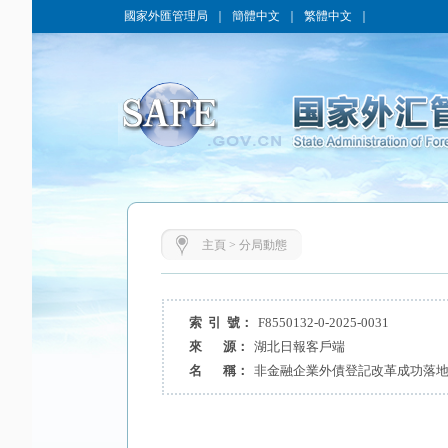
國家外匯管理局
｜
簡體中文
｜
繁體中文
｜
主頁
>
分局動態
索 引 號：
F8550132-0-2025-0031
來 源：
湖北日報客戶端
名 稱：
非金融企業外債登記改革成功落