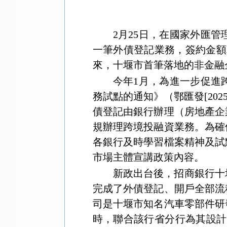
2
月
25
日，在國家外匯管
一筆外債登記業務，簽約金額
來，十堰市首筆落地的非金融
今年
1
月，為進一步促進
務試點的通知》（鄂匯發
[202
債登記由銀行辦理（房地產企
規辦理跨境投融資業務。為確
各銀行及時學習檔案精神及試
市場主體宣講政策內容。
新政出台後，招商銀行十
完成了外債登記、開戶全部流
司是十堰市知名汽車零部件研
時，聯合該行省分行為其設計