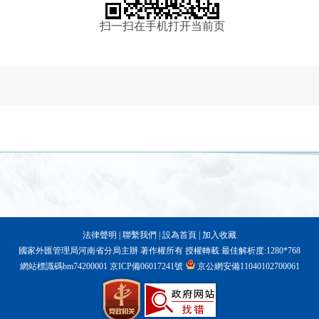
扫一扫在手机打开当前页
法律聲明
|
聯繫我們
|
設為首頁
|
加入收藏
國家外匯管理局河南省分局主辦 著作權所有 授權轉載 最佳解析度:1280*768
網站標識碼bm74200001
京ICP備06017241號
京公網安備11040102700061