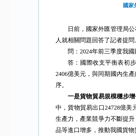
國家
日前，國家外匯管理局公
人就相關問題回答了記者提問
問：
2024
年前三季度我國
答：
國際收支平衡表初
2406
億美元，與同期國內生產
序
。
一是貨物貿易規模穩步增
中，貨物貿易出口
24728
億美
生產力，產業競爭力不斷提升
品等進口增多，推動我國貨物