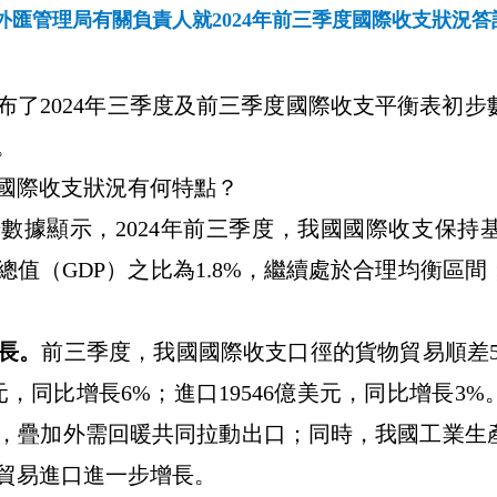
外匯管理局有關負責人就2024年前三季度國際收支狀況答
布了
2024
年三季度及前三季度國際收支平衡表初步
。
國際收支狀況有何特點？
步數據顯示，
2024
年前三季度，我國國際收支保持
總值（
GDP
）之比為
1.8%
，繼續處於合理均衡區間
長。
前三季度，我國國際收支口徑的貨物貿易順差
元，同比增長
6%
；進口
19546
億美元，同比增長
3%
，疊加外需回暖共同拉動出口；同時，
我國工業生
貿易進口進一步增長。