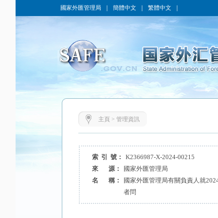
國家外匯管理局
｜
簡體中文
｜
繁體中文
｜
主頁
>
管理資訊
索 引 號：
K2366987-X-2024-00215
來 源：
國家外匯管理局
名 稱：
國家外匯管理局有關負責人就20
者問