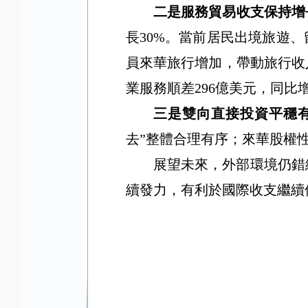
二是服務貿易收支
保持
增
長
30%
。當前居民出境旅遊、
員來華旅行增加，帶動旅行收
業服務順差
296
億美元，同比
三是雙向直接投資平穩
去
”
整體合理有序；來華股權
展望未來
，外部環境仍錯
續發力，有利於國際收支繼續