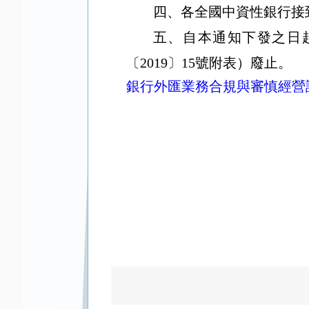
四、各全國中資性銀行接
五、自本通知下發之日
〔
2019
〕
15
號附表）廢止。
銀行外匯業務合規與審慎經營評