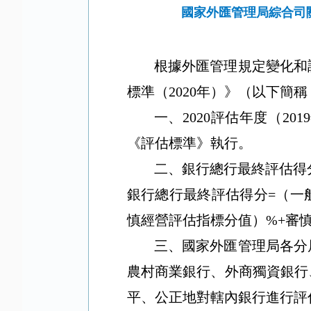
國家外匯管理局綜合司
根據外匯管理規定變化和
標準（
2020
年）》（以下簡稱
一、
2020
評估年度（
2019
《評估標準》執行。
二、銀行總行最終評估得
銀行總行最終評估得分
=
（一
慎經營評估指標分值）
%+
審
三、國家外匯管理局各分
農村商業銀行、外商獨資銀行
平、公正地對轄內銀行進行評