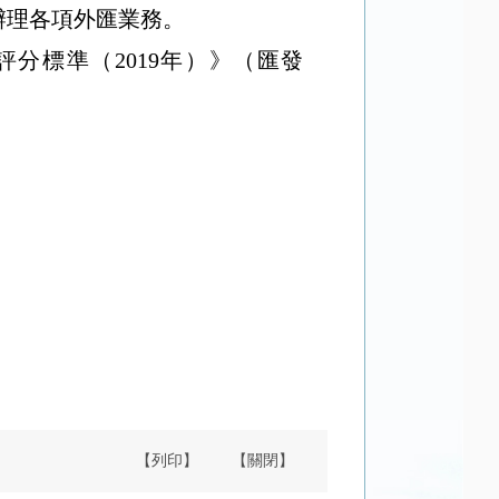
辦理各項外匯業務。
評分標準（
2019
年）》（匯發
【列印】
【關閉】