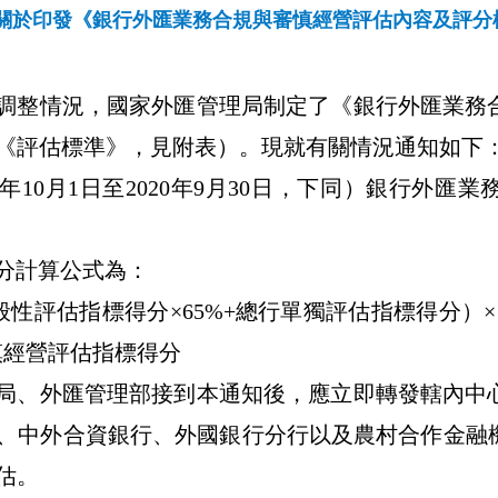
關於印發《銀行外匯業務合規與審慎經營評估內容及評分標
調整情況，國家外匯管理局制定了《銀行外匯業務
《評估標準》，見附表）。現就有關情況通知如下
年
10
月
1
日至
2020
年
9
月
30
日，下同）銀行外匯業
分計算公式為：
般性評估指標得分
×65%+
總行單獨評估指標得分）
×
慎經營評估指標得分
局、外匯管理部接到本通知後，應立即轉發轄內中
、中外合資銀行、外國銀行分行以及農村合作金融
估。