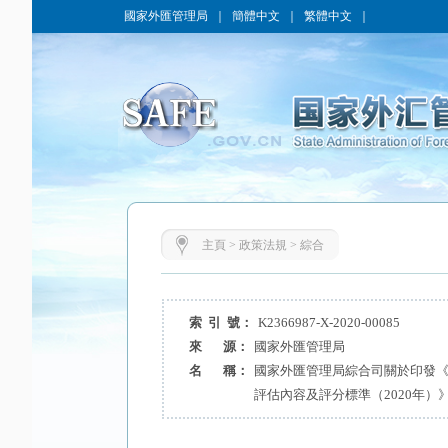
國家外匯管理局
｜
簡體中文
｜
繁體中文
｜
主頁
>
政策法規
>
綜合
索 引 號：
K2366987-X-2020-00085
來 源：
國家外匯管理局
名 稱：
國家外匯管理局綜合司關於印發
評估內容及評分標準（2020年）