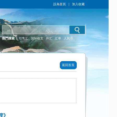
設為首頁
｜
加入收藏
熱門搜索：
结售汇
国际收支
外汇
汇率
人民币
返回首頁
度》