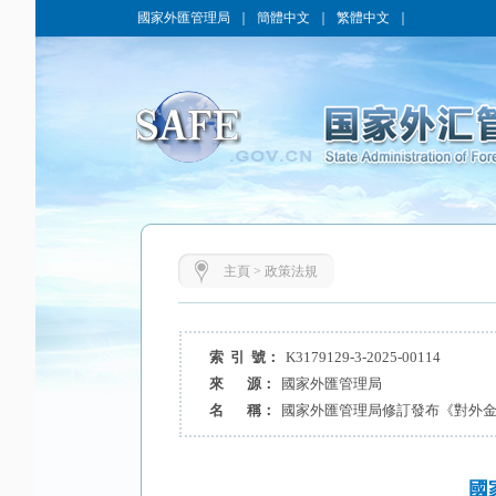
國家外匯管理局
｜
簡體中文
｜
繁體中文
｜
主頁
>
政策法規
索 引 號：
K3179129-3-2025-00114
來 源：
國家外匯管理局
名 稱：
國家外匯管理局修訂發布《對外
國