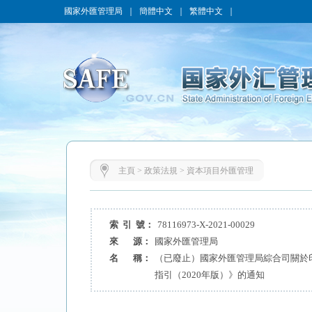
國家外匯管理局
｜
簡體中文
｜
繁體中文
｜
主頁
>
政策法規
>
資本項目外匯管理
索 引 號：
78116973-X-2021-00029
來 源：
國家外匯管理局
名 稱：
（已廢止）國家外匯管理局綜合司關於
指引（2020年版）》的通知