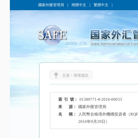
國家外匯管理局
｜
簡體中文
｜
繁體中文
｜
主頁
>
管理資訊
索 引 號：
01389771-8-2016-00033
來 源：
國家外匯管理局
名 稱：
人民幣合格境外機構投資者（RQF
2016年9月29日）