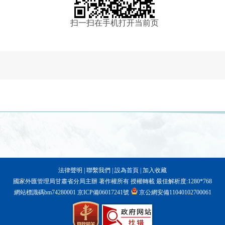
扫一扫在手机打开当前页
法律聲明
|
聯繫我們
|
設為首頁
|
加入收藏
國家外匯管理局甘肅省分局主辦 著作權所有 授權轉載 最佳解析度:1280*768
網站標識碼bm74280001
京ICP備06017241號
京公網安備11040102700061