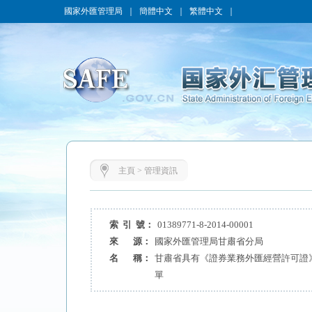
國家外匯管理局
｜
簡體中文
｜
繁體中文
｜
主頁
>
管理資訊
索 引 號：
01389771-8-2014-00001
來 源：
國家外匯管理局甘肅省分局
名 稱：
甘肅省具有《證券業務外匯經營許可證
單