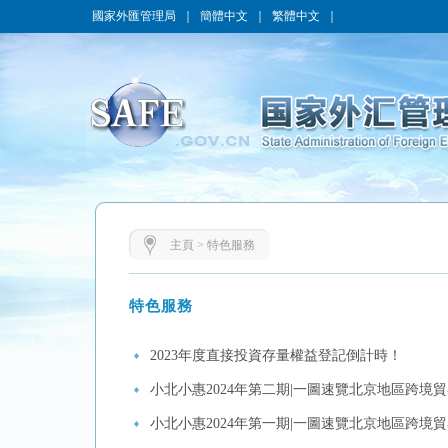
國家外匯管理局
｜
簡體中文
｜
繁體中文
｜
主頁
>
特色服務
特色服務
2023年度直接投資存量權益登記倒計時！
小北小惠2024年第二期|一圖速覽北京地區跨
小北小惠2024年第一期|一圖速覽北京地區跨