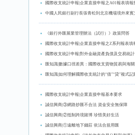
國際收支統計申報|企業直接申報之A01報表填報
中國人民銀行副行長張青松到北京機場境外來賓
《銀行外匯展業管理辦法（試行）》政策問答
國際收支統計申報|企業直接申報之Z系列報表填
國際收支統計申報|對外金融資產負債及交易統
匯知識|數據口徑差異：國際收支貨物貿易與海
匯知識|如何理解國際收支統計的“借”“貸”複式記
國際收支統計申報|企業直接申報基本要求
誠信興商|③網路炒匯不合法 資金安全無保障
誠信興商|②抵制跨境賭博 珍惜美好生活
誠信興商|①遠離地下錢莊 依法合規用匯