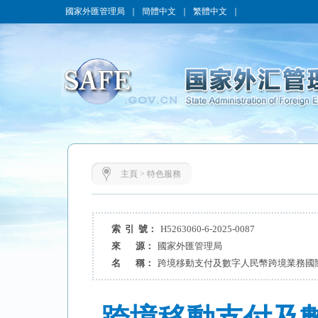
國家外匯管理局
｜
簡體中文
｜
繁體中文
｜
主頁
>
特色服務
索 引 號：
H5263060-6-2025-0087
來 源：
國家外匯管理局
名 稱：
跨境移動支付及數字人民幣跨境業務國