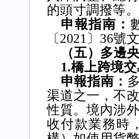
的頭寸調撥等
申報指南：
〔
2021
〕
36
號
（五）多邊
1.
橋上跨境交
申報指南：
渠道之一，不
性質。境內涉
收付款業務時
構）如使用貨