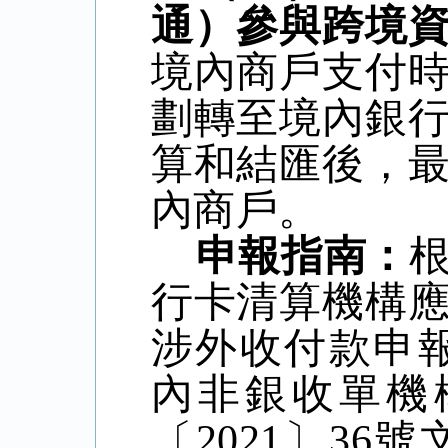
通）參與跨境
境內商戶支付
劃轉至境內銀
算和結匯後，
內商戶。
申報指南：
行卡清算機構
涉外收付款申
內非銀收單機
〔
2021
〕
36
號