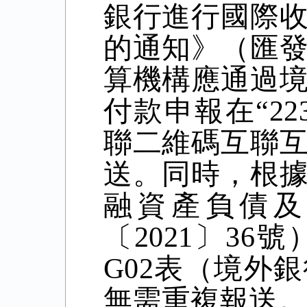
銀行進行國際
的通知》（匯
算機構應通過
付款申報在
“22
聯二維碼互聯
送。同時，根
融資產負債及
〔
2021
〕
36
號
G02
表（境外銀
無需重複報送