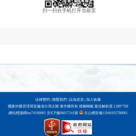
扫一扫在手机打开当前页
法律聲明
|
聯繫我們
|
設為首頁
|
加入收藏
國家外匯管理局安徽省分局主辦 著作權所有 授權轉載 最佳解析度:1280*768
網站標識碼bm74190001
京ICP備06017241號
京公網安備11040102700061