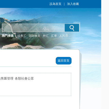
設為首頁
｜
加入收藏
熱門搜索：
结售汇
国际收支
外汇
汇率
人民币
返回首頁
結售匯管理 各類社會公眾