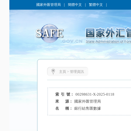
國家外匯管理局
｜
簡體中文
｜
繁體中文
｜
主頁
>
管理資訊
索 引 號：
00298631-X-2025-0118
來 源：
國家外匯管理局
名 稱：
銀行結售匯數據