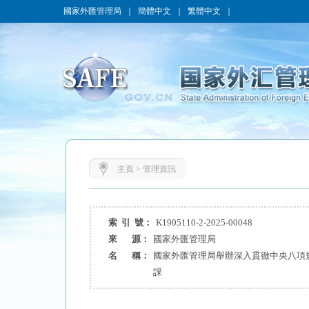
國家外匯管理局
｜
簡體中文
｜
繁體中文
｜
主頁
>
管理資訊
索 引 號：
K1905110-2-2025-00048
來 源：
國家外匯管理局
名 稱：
國家外匯管理局舉辦深入貫徹中央八項
課