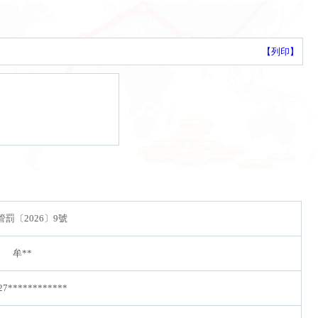
【列印】
罰〔2026〕9號
牟**
27************