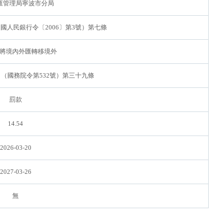
匯管理局寧波市分局
國人民銀行令〔2006〕第3號）第七條
將境內外匯轉移境外
（國務院令第532號）第三十九條
罰款
14.54
2026-03-20
2027-03-26
無