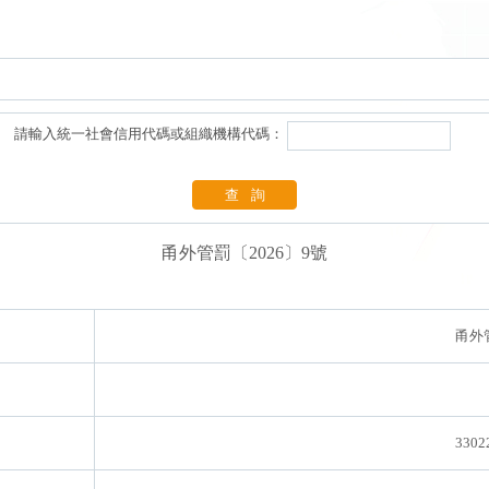
請輸入統一社會信用代碼或組織機構代碼：
查詢
甬外管罰〔2026〕9號
甬外管
3302