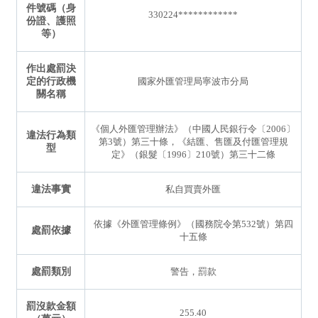
件號碼（身
330224************
份證、護照
等）
作出處罰決
定的行政機
國家外匯管理局寧波市分局
關名稱
《個人外匯管理辦法》（中國人民銀行令〔2006〕
違法行為類
第3號）第三十條，《結匯、售匯及付匯管理規
型
定》（銀髮〔1996〕210號）第三十二條
違法事實
私自買賣外匯
依據《外匯管理條例》（國務院令第532號）第四
處罰依據
十五條
處罰類別
警告，罰款
罰沒款金額
255.40