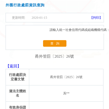
外匯行政處罰資訊查詢
更新時間:
2020-01-15
【列印】
請輸入統一社會信用代碼或組織機構代碼
查詢
甬外管罰〔2025〕26號
【返回】
行政處罰決
甬外管罰〔2025〕26號
定書文號
違法主體姓
馮**
名
有效身份證