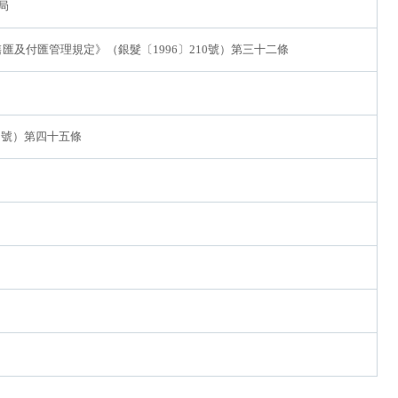
局
匯及付匯管理規定》（銀髮〔1996〕210號）第三十二條
2號）第四十五條