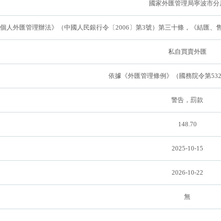
國家外匯管理局寧波市分
個人外匯管理辦法》（中國人民銀行令〔2006〕第3號）第三十條，《結匯、售
私自買賣外匯
依據《外匯管理條例》（國務院令第53
警告，罰款
148.70
2025-10-15
2026-10-22
無