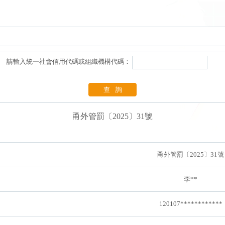
請輸入統一社會信用代碼或組織機構代碼：
查詢
甬外管罰〔2025〕31號
甬外管罰〔2025〕31號
李**
120107************