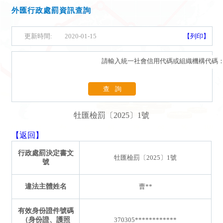
外匯行政處罰資訊查詢
更新時間:
2020-01-15
【列印】
請輸入統一社會信用代碼或組織機構代碼
查詢
牡匯檢罰〔2025〕1號
【返回】
行政處罰決定書文
牡匯檢罰〔2025〕1號
號
違法主體姓名
曹**
有效身份證件號碼
（身份證、護照
370305************