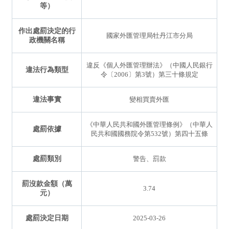
等）
作出處罰決定的行
國家外匯管理局牡丹江市分局
政機關名稱
違反《個人外匯管理辦法》（中國人民銀行
違法行為類型
令〔2006〕第3號）第三十條規定
違法事實
變相買賣外匯
《中華人民共和國外匯管理條例》（中華人
處罰依據
民共和國國務院令第532號）第四十五條
處罰類別
警告、罰款
罰沒款金額（萬
3.74
元）
處罰決定日期
2025-03-26