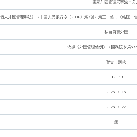
國家外匯管理局寧波市分
個人外匯管理辦法》（中國人民銀行令〔2006〕第3號）第三十條，《結匯、售
私自買賣外匯
依據《外匯管理條例》（國務院令第53
警告，罰款
1120.80
2025-10-15
2026-10-22
無