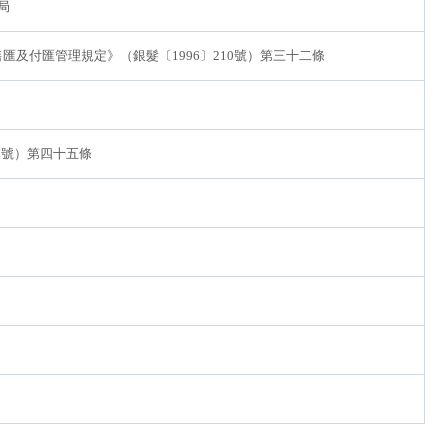
局
匯及付匯管理規定》（銀髮〔1996〕210號）第三十二條
2號）第四十五條