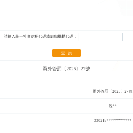
請輸入統一社會信用代碼或組織機構代碼：
查詢
甬外管罰〔2025〕27號
甬外管罰〔2025〕27號
魏**
330219************