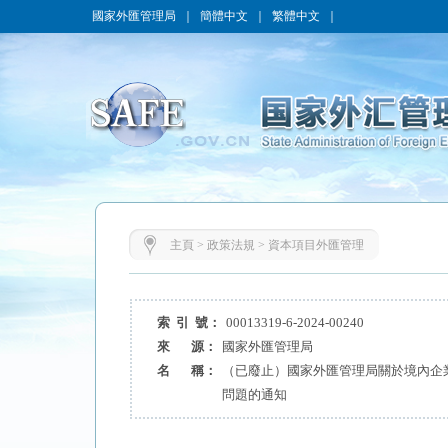
國家外匯管理局
｜
簡體中文
｜
繁體中文
｜
主頁
>
政策法規
>
資本項目外匯管理
索 引 號：
00013319-6-2024-00240
來 源：
國家外匯管理局
名 稱：
（已廢止）國家外匯管理局關於境內企
問題的通知