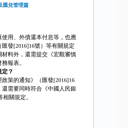
及匯兌管理篇
匯使用、外債還本付息等，也應
（匯發
[2016]16
號）等有關規定
關材料外，還需提交《宏觀審慎
財務報表。
規定？
理政策的通知》（匯發
[2016]16
，還需要同時符合《中國人民銀
等相關規定。