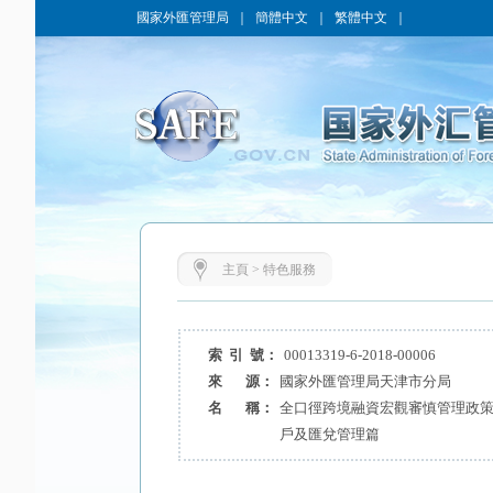
國家外匯管理局
｜
簡體中文
｜
繁體中文
｜
主頁
>
特色服務
索 引 號：
00013319-6-2018-00006
來 源：
國家外匯管理局天津市分局
名 稱：
全口徑跨境融資宏觀審慎管理政策
戶及匯兌管理篇