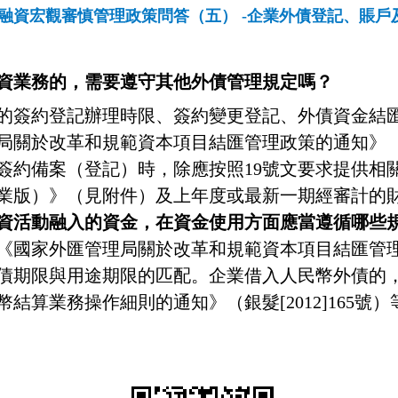
融資宏觀審慎管理政策問答（五） -企業外債登記、賬戶
資業務的，需要遵守其他外債管理規定嗎？
的簽約登記辦理時限、簽約變更登記、外債資金結
局關於改革和規範資本項目結匯管理政策的通知》
簽約備案（登記）時，除應按照
19
號文要求提供相
業版）》（見附件）
及上年度或最新一期經審計的
資活動融入的資金，在資金使用方面應當遵循哪些
《國家外匯管理局關於改革和規範資本項目結匯管
債期限與用途期限的匹配。企業借入人民幣外債的
幣結算業務操作細則的通知》（銀髮
[2012]165
號）