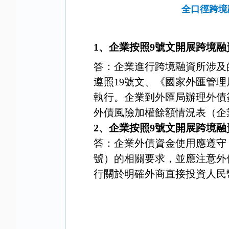
全口徑跨境
1
、企業按照
9
號文開展跨境融
答：企業進行跨境融資
所涉及
遵照
19
號文、《國家外匯管理
執行。企業到外匯局辦理外債
外債風險加權餘額情況表（企
2
、企業按照
9
號文開展跨境融
答：企業外債資金使用應遵守
號）的相關要求，並應注意外
行關於明確外商直接投資人民