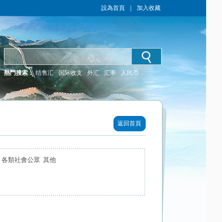
設為首頁
｜
加入收藏
熱門搜索：
结售汇
国际收支
外汇
汇率
人民币
返回首頁
 各類社會公眾 其他