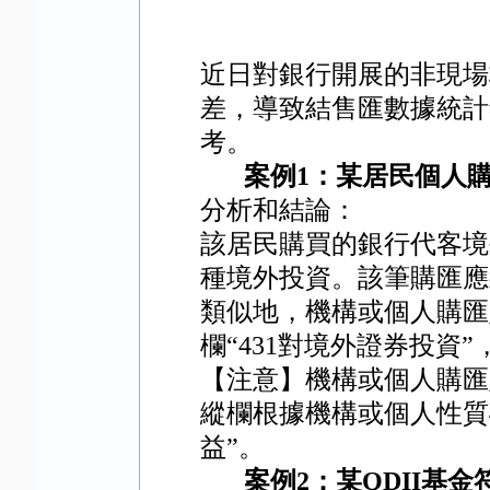
近日對銀行開展的非現場
差，導致結售匯數據統計
考。
案例
1
：
某居民個人
分析和結論：
該居民購買的銀行代客境
種境外投資。該筆購匯應
類似地，機構或個人購匯
欄“
431
對境外證券投資”
【注意】機構或個人購匯
縱欄根據機構或個人性質
益”。
案例
2
：
某
QDII
基金