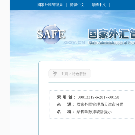
國家外匯管理局
｜
簡體中文
｜
繁體中文
｜
主頁
>
特色服務
索 引 號：
00013319-6-2017-00158
來 源：
國家外匯管理局天津市分局
名 稱：
結售匯數據統計提示