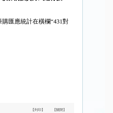
購匯應統計在橫欄“
431
對
【列印】
【關閉】