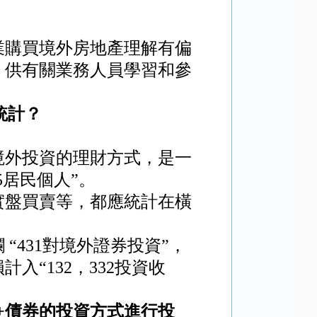
業購買境外房地產
理解有偏
，供有關業務人員學習和參
統計？
境外投資的理財方式，是一
5
居民個人”。
實盤買賣等，都應統計在橫
 “
431
對境外證券投資”，
計入“
132
，
332
投資收
+
債券的投資方式進行投