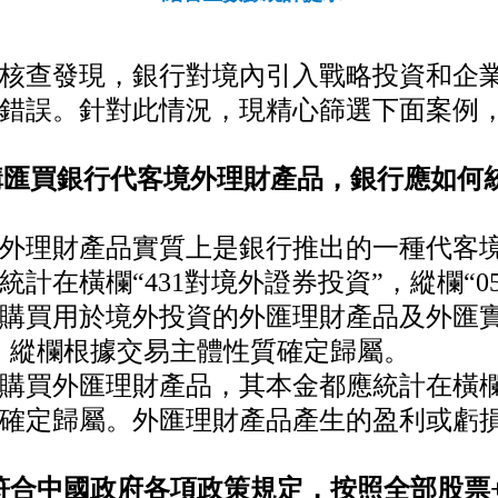
核查發現，銀行對
境內引入戰略投資和企
錯誤。針對此情況，現精心篩選下面案例
購匯買銀行代客境外理財產品，銀行應如何
外理財產品實質上是銀行推出的一種代客
統計在橫欄“
431
對境外證券投資”，縱欄“
0
購買用於境外投資的外匯理財產品及外匯
，縱欄根據交易主體性質確定歸屬。
購買外匯理財產品，其本金都應統計在橫欄
確定歸屬。外匯理財產品產生的盈利或虧損
符合中國政府各項政策規定，按照全部股票