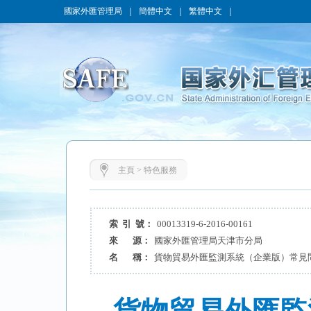
國家外匯管理局
｜
簡體中文
｜
繁體中文
｜
主頁
>
特色服務
索 引 號：
00013319-6-2016-00161
來 源：
國家外匯管理局天津市分局
名 稱：
貨物貿易外匯監測系統（企業版）常見