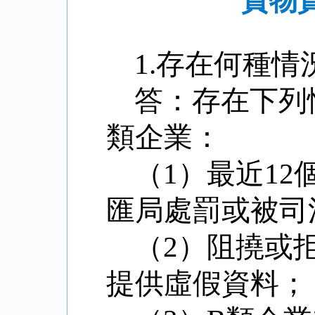
貨物
1.
存在何種情
答：存在下列
類企業：
（
1
）最近
12
匯局處罰或被司
（
2
）阻撓或
提供虛假資料；