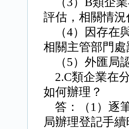
（
3
）
B
類企業
評估，相關情況
（
4
）因存在
相關主管部門處
（
5
）外匯局
2.C
類企業在
如何辦理？
答：（
1
）逐
局辦理登記手續