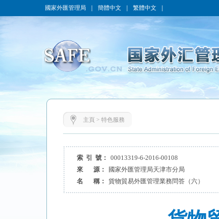
國家外匯管理局
｜
簡體中文
｜
繁體中文
｜
主頁
>
特色服務
索 引 號：
00013319-6-2016-00108
來 源：
國家外匯管理局天津市分局
名 稱：
貨物貿易外匯管理業務問答（六）