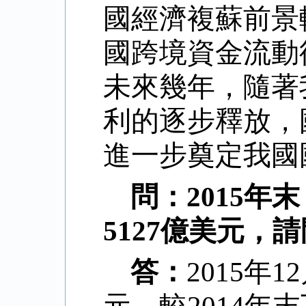
國經濟複蘇前景
國跨境資金流動
未來幾年，隨著
利的逐步釋放，
進一步奠定我國
問：
2015
年末
5127
億美元，請
答：
2015
年
12