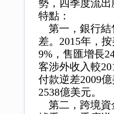
勢，四季度流出
特點：
第一，銀行結
差。
2015
年，按
9%
，售匯增長
2
客涉外收入較
20
付款逆差
2009
億
2538
億美元。
第二，跨境資