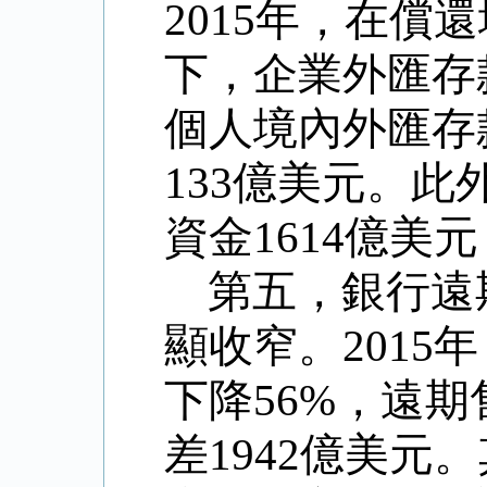
2015
年，在償還
下，企業外匯存
個人境內外匯存
133
億美元。此
資金
1614
億美元
第五，銀行遠
顯收窄。
2015
年
下降
56%
，遠期
差
1942
億美元。