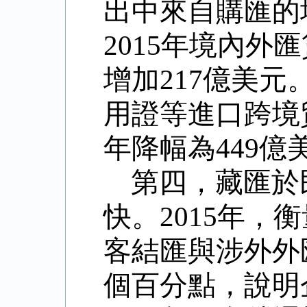
出中來自購匯的
2015
年境內外匯
增加
217
億美元
用證等進口跨境
年降幅為
449
億
第四，藏匯於
快。
2015
年，衡
客結匯與涉外外
個百分點，說明