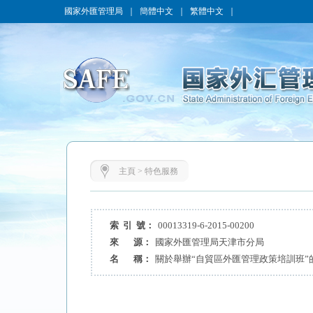
國家外匯管理局
｜
簡體中文
｜
繁體中文
｜
主頁
>
特色服務
索 引 號：
00013319-6-2015-00200
來 源：
國家外匯管理局天津市分局
名 稱：
關於舉辦“自貿區外匯管理政策培訓班”