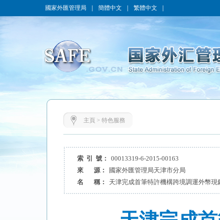
國家外匯管理局
｜
簡體中文
｜
繁體中文
｜
主頁
>
特色服務
索 引 號：
00013319-6-2015-00163
來 源：
國家外匯管理局天津市分局
名 稱：
天津完成首筆特許機構跨境調運外幣現