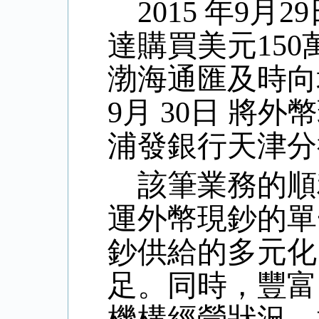
2015
年
9
月
29
達購買美元
150
渤海通匯及時向
9
月
30
日
將外幣
浦發銀行天津分
該筆業務的順
運外幣現鈔的單
鈔供給的多元化
足。
同時，豐富