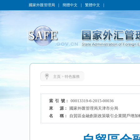
國家外匯管理局
｜
簡體中文
｜
繁體中文
｜
主頁
>
特色服務
索 引 號：
00013319-6-2015-00036
來 源：
國家外匯管理局天津市分局
名 稱：
自貿區金融創新政策吸引企業開戶增加