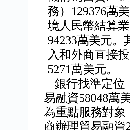
務）
129376
萬美
境人民幣結算業
94233
萬美元。
入和外商直接投
5271
萬美元。
銀行找準定位
易融資
58048
萬
為重點服務對象
商辦理貿易融資