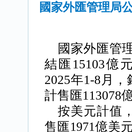
國家外匯管理局公
國家外匯管
結匯
15103
億
2025
年
1-8
月，
計售匯
113078
按美元計值
售匯
1971
億美