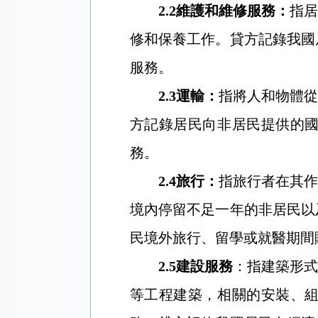
2.2
維護和維修服務：
指居
修和保養工作。貸方記錄我國
服務。
2.3
運輸：
指將人和物體從
方記錄居民向非居民提供的
務。
2.4
旅行：
指旅行者在其作
境內停留不足一年的非居民以
民境外旅行、留學或就醫期間
2.5
建設服務
：指建築形式
等工程建築，相關的安裝、