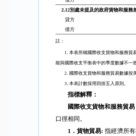
2.12
別處未提及的政府貨物和服務
貸方
借方
註：
1.
本表所稱國際收支貨物和服務貿
能與國際收支平衡表中的季度數據不一
2.
國際收支貨物和服務貿易數據按
3.
本表計數採用四捨五入原則。
指標解釋：
國際收支貨物和服務貿易
口徑相同。
1
．
貨物貿易
:
指經濟所有