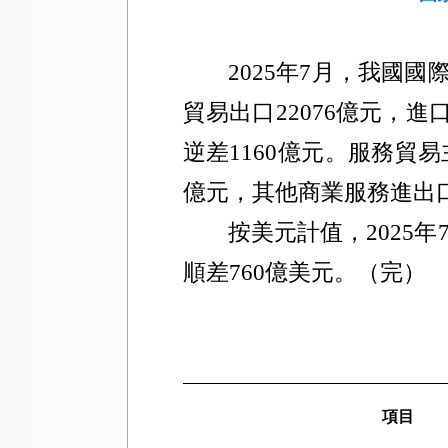
2025
年
7
月，我國國
貿易出口
22076
億元，進
逆差
1160
億元。服務貿易
億元，其他商業服務進出
按美元計值，
2025
年
順差
760
億美元。（完）
項目