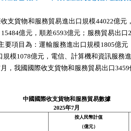
際收支貨物和
服務貿易進出口規模
44022
億元
口
15484
億元，順差
6593
億元；服務貿易出口
主要項目為：運輸服務進出口規模
1805
億元
口規模
1078
億元，電信、計算機和資訊服務
7
月，我國國際收支貨物和服務貿易出口
3459
中國國際收支貨物和服務貿易數據
2025
年
7
月
按人民幣計值
（億元）