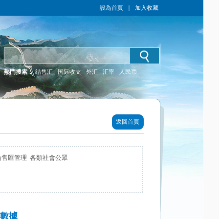
設為首頁
｜
加入收藏
熱門搜索：
结售汇
国际收支
外汇
汇率
人民币
返回首頁
結售匯管理 各類社會公眾
易數據