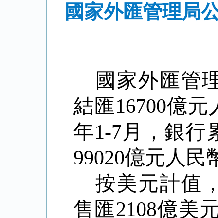
國家外匯管理局公
國家外匯管
結匯
16700
億元
年
1-7
月，銀行
99020
億元人民
按美元計值
售匯
2108
億美