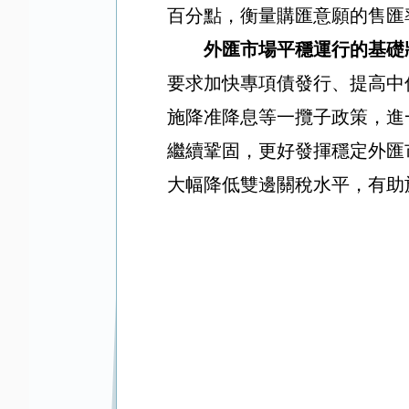
百分點，衡量購匯意願的售匯
外匯市場平穩運行的基礎
要求加快專項債發行、提高中
施降准降息等一攬子政策，進
繼續鞏固，更好發揮穩定外匯
大幅降低雙邊關稅水平，有助