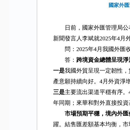
國家外匯
日前，國家外匯管理局公
新聞發言人李斌就
2025
年
4
月
問：
2025
年
4
月我國外匯
答：
跨境資金總體呈現淨
一是
我國外貿呈現一定韌性，
產意願持續向好。
4
月外資淨
三是
主要流出渠道平穩有序。
年同期；來華和對外直接投資
市場預期平穩，境內外匯
躍。結售匯差額基本均衡，市