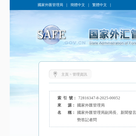
國家外匯管理局
｜
簡體中文
｜
繁體中文
｜
主頁
>
管理資訊
索 引 號：
72816347-8-2025-00052
來 源：
國家外匯管理局
名 稱：
國家外匯管理局副局長、新聞發言人
勢答記者問