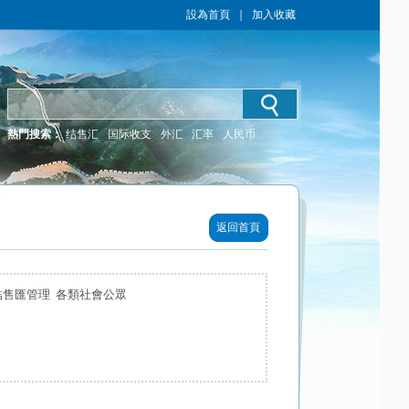
設為首頁
｜
加入收藏
熱門搜索：
结售汇
国际收支
外汇
汇率
人民币
返回首頁
結售匯管理 各類社會公眾