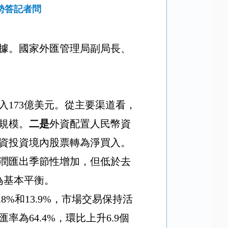
勢答記者問
據。國家外匯管理局副局長、
入
173
億美元。從主要渠道看，
規模。
二是
外資配置人民幣資
資投資境內股票轉為淨買入。
潤匯出季節性增加，但低於去
為基本平衡。
.8%
和
13.9%
，市場交易保持活
匯率為
64.4%
，環比上升
6.9
個