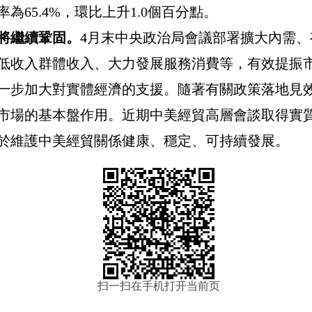
率為
65.4%
，環比上升
1.0
個百分點。
將繼續鞏固。
4
月末中央政治局會議部署擴大內需、
低收入群體收入、大力發展服務消費等，有效提振
一步加大對實體經濟的支援。隨著有關政策落地見
市場的基本盤作用。近期中美經貿高層會談取得實
於維護中美經貿關係健康、穩定、可持續發展。
扫一扫在手机打开当前页