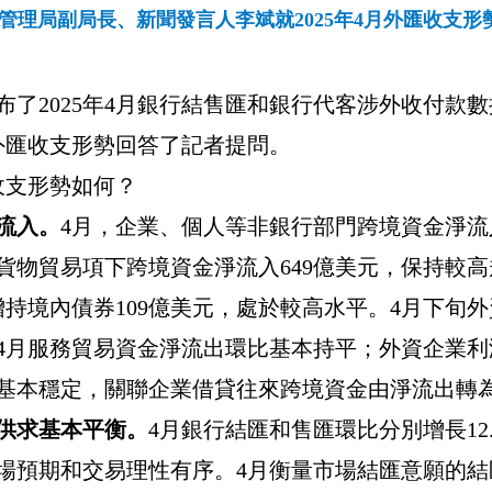
管理局副局長、新聞發言人李斌就2025年4月外匯收支形
布了
2025
年
4
月銀行結售匯和銀行代客涉外收付款數
外匯收支形勢回答了記者提問。
收支形勢如何？
流入。
4
月，企業、個人等非銀行部門跨境資金淨流
貨物貿易項下跨境資金淨流入
649
億美元，保持較高
增持境內債券
109
億美元，處於較高水平。
4
月下旬外
4
月服務貿易資金淨流出環比基本持平；外資企業利
基本穩定，關聯企業借貸往來跨境資金由淨流出轉
供求基本平衡。
4
月銀行結匯和售匯環比分別增長
12
場預期和交易理性有序。
4
月衡量市場結匯意願的結