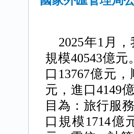
國家外匯管理局公
2025
年
1
月，
規模
40543
億元
口
13767
億元，
元，進口
4149
目為：旅行服
口規模
1714
億