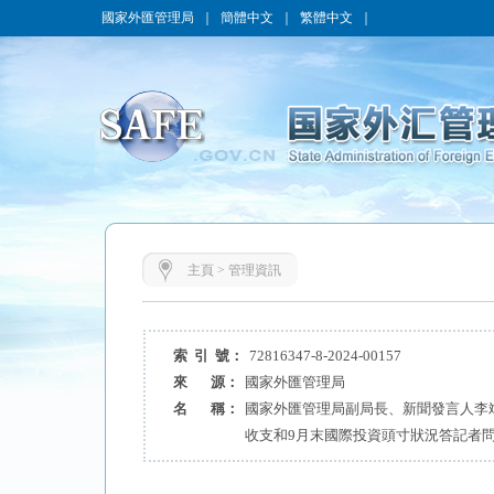
國家外匯管理局
｜
簡體中文
｜
繁體中文
｜
主頁
>
管理資訊
索 引 號：
72816347-8-2024-00157
來 源：
國家外匯管理局
名 稱：
國家外匯管理局副局長、新聞發言人李斌
收支和9月末國際投資頭寸狀況答記者