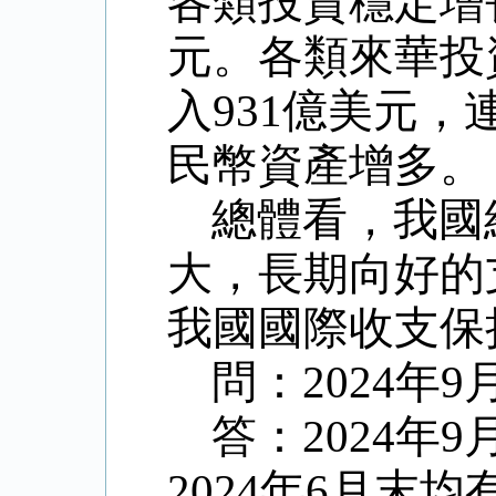
各類投資穩定增
元。各類來華投
入
931
億美元，
民幣資產增多。
總體看，我國
大，長期向好的
我國國際收支保
問：
2024
年
9
答：
2024
年
9
2024
年
6
月末均