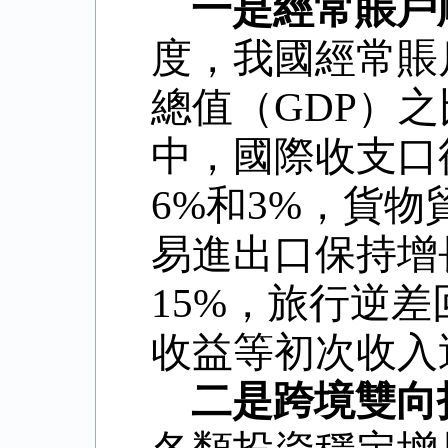
一是經常賬戶
度，我國經常賬
總值（
GDP
）之
中，國際收支口
6%
和
3%
，貨物
易進出口保持增
15%
，旅行逆差
收益等初次收入
二是跨境雙向